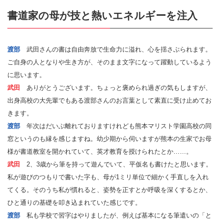
書道家の母が技と熱いエネルギーを注入
渡部
武田さんの書は自由奔放で生命力に溢れ、心を揺さぶられます。
ご自身の人となりや生き方が、そのまま文字になって躍動しているよう
に思います。
武田
ありがとうございます。ちょっと褒められ過ぎの気もしますが、
出身高校の大先輩でもある渡部さんのお言葉として素直に受け止めてお
きます。
渡部
年次はだいぶ離れておりますけれども熊本マリスト学園高校の同
窓というのも縁を感じますね。幼少期から伺いますが熊本の生家でお母
様が書道教室を開かれていて、英才教育を授けられたとか……。
武田
2、3歳から筆を持って遊んでいて、平仮名も書けたと思います。
私が遊びのつもりで書いた字も、母が1ミリ単位で細かく手直しを入れ
てくる。そのうち私が慣れると、姿勢を正すとか呼吸を深くするとか、
ひと通りの基礎を叩き込まれていた感じです。
渡部
私も学校で習字はやりましたが、例えば基本になる筆遣いの「と