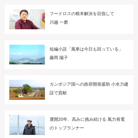
フードロスの根本解決を目指して
川越 一磨
短編小説「風車は今日も回っている」
藤岡 陽子
カンボジア国への政府開発援助 小水力建
設で貢献
運開20年、高みに挑み続ける 風力発電
のトップランナー