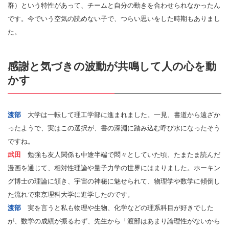
群）という特性があって、チームと自分の動きを合わせられなかったん
です。今でいう空気の読めない子で、つらい思いをした時期もありまし
た。
感謝と気づきの波動が共鳴して人の心を動
かす
渡部
大学は一転して理工学部に進まれました。一見、書道から遠ざか
ったようで、実はこの選択が、書の深淵に踏み込む呼び水になったそう
ですね。
武田
勉強も友人関係も中途半端で悶々としていた頃、たまたま読んだ
漫画を通じて、相対性理論や量子力学の世界にはまりました。ホーキン
グ博士の理論に頷き、宇宙の神秘に魅せられて、物理学や数学に傾倒し
た流れで東京理科大学に進学したのです。
渡部
実を言うと私も物理や生物、化学などの理系科目が好きでした
が、数学の成績が振るわず、先生から「渡部はあまり論理性がないから