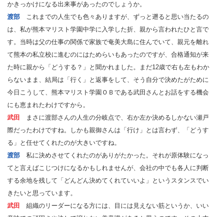
かきっかけになる出来事があったのでしょうか。
渡部
これまでの人生でも色々ありますが、ずっと遡ると思い当たるの
は、私が熊本マリスト学園中学に入学した折、親から言われたひと言で
す。当時は父の仕事の関係で家族で奄美大島に住んでいて、親元を離れ
て熊本の私立校に進むのにはためらいもあったのですが、合格通知が来
た時に親から「どうする？」と聞かれました。まだ12歳で右も左もわか
らないまま、結局は「行く」と返事をして、そう自分で決めたがために
今日こうして、熊本マリスト学園ＯＢである武田さんとお話をする機会
にも恵まれたわけですから。
武田
まさに渡部さんの人生の分岐点で、右か左か決めるしかない瀬戸
際だったわけですね。しかも親御さんは「行け」とは言わず、「どうす
る」と任せてくれたのが大きいですね。
渡部
私に決めさせてくれたのがありがたかった。それが原体験になっ
てと言えばこじつけになるかもしれませんが、会社の中でも各人に判断
する余地を残して「どんどん決めてくれていいよ」というスタンスでい
きたいと思っています。
武田
組織のリーダーになる方には、目には見えない筋というか、いい