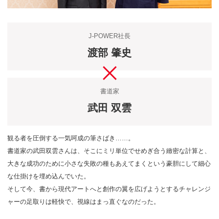
J-POWER社長
渡部 肇史
書道家
武田 双雲
観る者を圧倒する一気呵成の筆さばき……。
書道家の武田双雲さんは、そこにミリ単位でせめぎ合う緻密な計算と、
大きな成功のために小さな失敗の種もあえてまくという豪胆にして細心
な仕掛けを埋め込んでいた。
そして今、書から現代アートへと創作の翼を広げようとするチャレンジ
ャーの足取りは軽快で、視線はまっ直ぐなのだった。