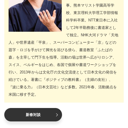
事。熊本マリスト学園高等学
校、東京理科大学理工学部情報
科学科卒業。NTT東日本に入社
して2年半勤務後に書道家とし
て独立。NHK大河ドラマ「天地
人」や世界遺産「平泉」、スーパーコンピューター「京」などの
題字・ロゴを手がけて脚光を浴びる傍ら、書道教室「ふたばの
森」を主宰して門下生を指導。活動の場は世界へ広がりロシア、
スイス、ベルギーをはじめ、各国で個展や書道ワークショップを
行い、2013年からは文化庁の文化交流使として日本文化の発信を
続けている。著書に『ポジティブの教科書』（主婦の友社）、
『波に乗る力』（日本文芸社）など多数。2021年春、活動拠点を
米国に移す予定。
新春対談