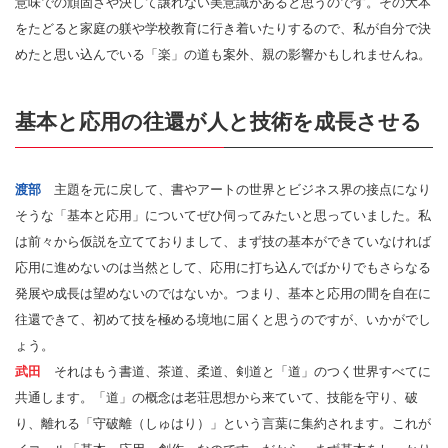
意味での頑固さや決して譲れない美意識があると思うのです。その大本
をたどると家庭の躾や学校教育に行き着いたりするので、私が自分で決
めたと思い込んでいる「楽」の道も案外、親の影響かもしれませんね。
基本と応用の往還が人と技術を成長させる
渡部
主題を元に戻して、書やアートの世界とビジネス界の接点になり
そうな「基本と応用」についてぜひ伺ってみたいと思っていました。私
は前々から仮説を立てておりまして、まず技の基本ができていなければ
応用に進めないのは当然として、応用に打ち込んでばかりでもさらなる
発展や成長は望めないのではないか。つまり、基本と応用の間を自在に
往還できて、初めて技を極める境地に届くと思うのですが、いかがでし
ょう。
武田
それはもう書道、茶道、柔道、剣道と「道」のつく世界すべてに
共通します。「道」の概念は老荘思想から来ていて、技能を守り、破
り、離れる「守破離（しゅはり）」という言葉に集約されます。これが