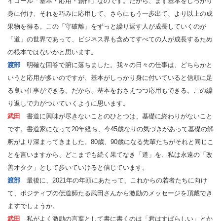
イコール「基本・応用・創作」なのです。だから、まず基本をしっかり
身に付け、それを巧みに応用して、さらにもう一歩出て、より以上の成
果物を得る。この「守破離」をずっと繰り返す人が成長していくのが
「道」の世界であって、ビジネス界も含めてすべての人が成長するため
の根本ではないかと思います。
渡部
明確な回答で腑に落ちました。我々の日々の仕事は、どちらかと
いうと応用が多いのですが、基本がしっかり身に付いていると信頼に足
る良い仕事ができる。だから、基本をおさえつつ応用もできる。この繰
り返しで力がついていくように思います。
武田
書道に興味が尽きないことのひとつは、基礎に終わりがないこと
です。書道家になって20年経ち、今45歳なりの気づきがあって基礎の解
釈がより深まってきました。80歳、90歳になる先輩たちがそれと同じこ
とを言いますから、どこまでも続く果てなき「道」を、私は永遠の「改
善オタク」として歩いていけると信じています。
渡部
最後に、2021年の年頭にあたって、これからの若者たちに向け
て、ポジティブの伝道師たる武田さんから激励のメッセージを頂戴でき
ますでしょうか。
武田
私がよく激励の言葉として書に書くのは「君はすばらしい」とか