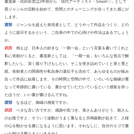
書道家・武田双雲は2年前から「現代アーティスト・Souun♡」として
異ジャンルの活動を始めて、世間とのチューニングが合ってきた感じが
します。
渡部
ジャンルを超えた表現者として、どうやって作品をつくり、どの
ように提示するかという、ご自身の中での心掛けや作法はあるでしょう
か。
武田
例えば、日本人の好きな「一期一会」という言葉を書いてくれと
私に依頼がくると、書道家としては、「一期一会」をいろんな視点で解
釈したいし、深く掘り下げもしたい。そこを突き詰めていくと筆と墨と
紙、依頼者との関係性や私自身の遺伝子も含めて、あらゆるものが絡み
合って作品に結着します。その時間と空間の中で、いろいろな御縁が重
なって奇跡的に書いている、書かせていただいているという感覚を持っ
たほうが、いい書が書けるんですね。
渡部
なるほど、御縁の感覚ですか。
武田
ベタな言い方ですが、感謝や気づき、筆さんありがとう、硯さん
のお陰ですと、そういう波動がうまく重なると共鳴振動が起きて、人様
の心を動かせる書になるように思います。それなしに、自分のエゴで書
いた時は大概うまくいきません。