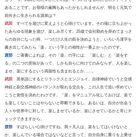
あることです。お母様の薫陶もあったかもしれませんが、明るく元気で
前向きに生きられる源泉は？
武田
すべてを遊びに変えようと心掛けています。その場に立ち上がっ
たあらゆる現象を遊び、楽しみ尽くす。25歳で会社勤めを辞めてまっさ
らの自分になった時、一つだけ人生の筋を決めようと、いろいろ漢字を
書き出してみたら「楽」という字との相性が一番よかったのです。
渡部
ご著書によれば、その「楽」の字には、「楽しむ」と「楽をす
る」の二つの意味があって、しかも自らに向けてのみならず、人を楽し
ませ、楽にするという両面性も含まれるとか……。
武田
英単語にするとリラックスとエンジョイ、自律神経でいうと交感
神経と副交感神経のバランスが取れる交点を、この人生で追い求めてい
こうと覚悟を決めたわけです。「楽」をマニュアル化しておけば、楽で
も楽しくないことはやらないと即断できるし、あるいは、自分が出会う
人々や世界中に対して、楽しませているか、楽にさせているかと常にチ
ェックできますから。
渡部
すばらしい心掛けですね。我々凡人は、楽をしてはいけないと
か、楽しんでいる場合ではないなどと言って、自分自身に重りを上乗せ