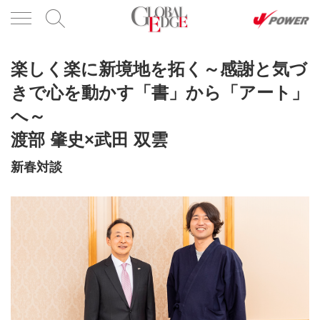
楽しく楽に新境地を拓く～感謝と気づ
きで心を動かす「書」から「アート」
へ～
渡部 肇史×武田 双雲
新春対談