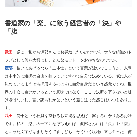
書道家の「楽」に敵う経営者の「決」や
「腹」
武田
逆に、私から渡部さんにお尋ねしたいのですが、大きな組織のト
ップとして何を大切にし、どんなモットーをお持ちなのですか。
渡部
強いてあげるなら「主体性」という言葉が近いでしょうか。人間
は本来的に選択の自由を持っていてすべて自分で決めている。仮に人が
決めているようでも採用するのは常に自分自身だという感覚ですね。世
界の中心に自分がいるという意味ではなく、ここで決断を下さないと逃
げ場はないし、言い訳も利かないという差し迫った感じはいつもありま
す。
武田
何千という社員を束ねるお立場を思えば、察するに余りあるお話
です。私の「楽」の一字になぞらえれば、渡部さんには「決」や「腹」
といった文字がはまりそうですけども、そういう境地に立ち至った、何