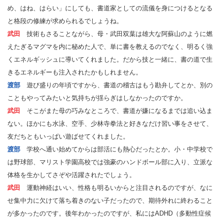
め、はね、はらい」にしても、書道家としての流儀を身につけるとなる
と格段の修練が求められるでしょうね。
武田
技術もさることながら、母・武田双葉は雄大な阿蘇山のように燃
えたぎるマグマを内に秘めた人で、単に書を教えるのでなく、明るく強
くエネルギッシュに導いてくれました。だから技と一緒に、書の道で生
きるエネルギーも注入されたかもしれません。
渡部
遊び盛りの年頃ですから、書道の稽古はもう勘弁してとか、別の
こともやってみたいと気持ちが揺らぎはしなかったのですか。
武田
そこがまた母の巧みなところで、書道が嫌になるまでは追い込ま
ない。ほかにも水泳、空手、少林寺拳法と好きなだけ習い事をさせて、
友だちともいっぱい遊ばせてくれました。
渡部
学校へ通い始めてからは部活にも熱心だったとか。小・中学校で
は野球部、マリスト学園高校では強豪のハンドボール部に入り、立派な
体格を生かしてさぞや活躍されたでしょう。
武田
運動神経はいい、性格も明るいからと注目されるのですが、なに
せ集中力に欠けて落ち着きのない子だったので、期待外れに終わること
が多かったのです。後年わかったのですが、私にはADHD（多動性症候