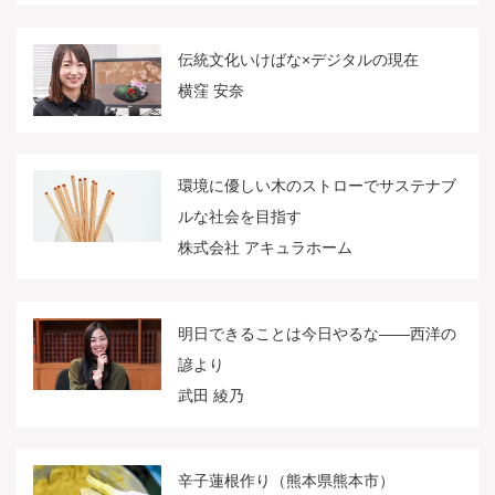
伝統文化いけばな×デジタルの現在
横窪 安奈
環境に優しい木のストローでサステナブ
ルな社会を目指す
株式会社 アキュラホーム
明日できることは今日やるな――西洋の
諺より
武田 綾乃
辛子蓮根作り（熊本県熊本市）