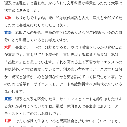
理系は無理だ」と言われ、かろうじて文系科目が得意だったので大学は
法学部に進みました。
武田
ありがちですよね。逆に私は現代国語も古文、漢文も全然ダメだ
ったのに書道家になりましたし（笑）。
渡部
武田さんの場合、理系の学問にのめり込んだご経験が、今のご自
分にどう影響しているとお考えですか。
武田
書道がアートの一分野とすると、やはり感性をしっかり育むこと
が重要です。書を見てとる感受性、書に表現する感覚の源泉は、私は
「感動力」だと思っています。それを高める上で宇宙やサイエンスへの
興味関心が非常に役立っています。別の言い方をすると、この世とは何
か、現実とは何か、心とは何なのかと突き詰めていく探究心が大事。そ
のために哲学も、サイエンスも、アートも総動員すべき時代が来ている
気がします。
渡部
理系と文系を区分したり、サイエンスとアートを線引きしたりす
る意味が薄れてきていますね。最近、武田さんは書道家に加えて、アー
ティストとしての顔もお持ちです。
武田
そんな感性で生きていると現実社会と折り合いにくいのですが、