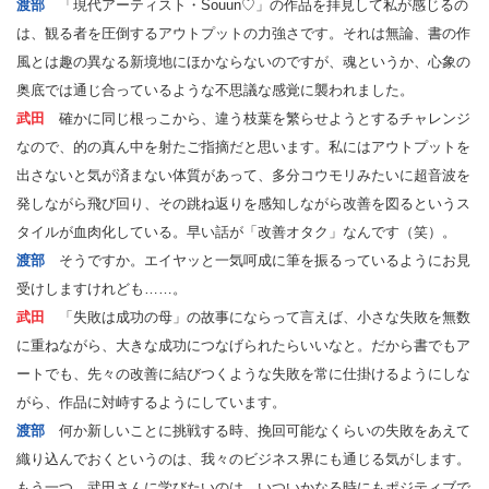
渡部
「現代アーティスト・Souun♡」の作品を拝見して私が感じるの
は、観る者を圧倒するアウトプットの力強さです。それは無論、書の作
風とは趣の異なる新境地にほかならないのですが、魂というか、心象の
奥底では通じ合っているような不思議な感覚に襲われました。
武田
確かに同じ根っこから、違う枝葉を繁らせようとするチャレンジ
なので、的の真ん中を射たご指摘だと思います。私にはアウトプットを
出さないと気が済まない体質があって、多分コウモリみたいに超音波を
発しながら飛び回り、その跳ね返りを感知しながら改善を図るというス
タイルが血肉化している。早い話が「改善オタク」なんです（笑）。
渡部
そうですか。エイヤッと一気呵成に筆を振るっているようにお見
受けしますけれども……。
武田
「失敗は成功の母」の故事にならって言えば、小さな失敗を無数
に重ねながら、大きな成功につなげられたらいいなと。だから書でもア
ートでも、先々の改善に結びつくような失敗を常に仕掛けるようにしな
がら、作品に対峙するようにしています。
渡部
何か新しいことに挑戦する時、挽回可能なくらいの失敗をあえて
織り込んでおくというのは、我々のビジネス界にも通じる気がします。
もう一つ、武田さんに学びたいのは、いついかなる時にもポジティブで