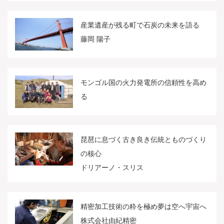
産業遺産が残る町で石炭の未来を語る
藤岡 陽子
モンゴル国の火力発電所の信頼性を高め
る
琵琶に息づく古き良き伝統とものづくり
の核心
ドリアーノ・スリス
精密加工技術の粋を極め夢は空へ宇宙へ
株式会社由紀精密