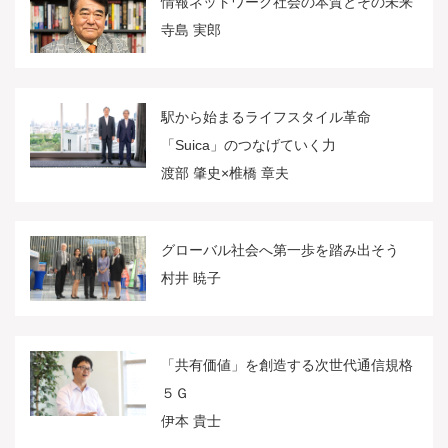
情報ネットワーク社会の本質とその未来
寺島 実郎
駅から始まるライフスタイル革命
「Suica」のつなげていく力
渡部 肇史×椎橋 章夫
グローバル社会へ第一歩を踏み出そう
村井 暁子
「共有価値」を創造する次世代通信規格
５Ｇ
伊本 貴士