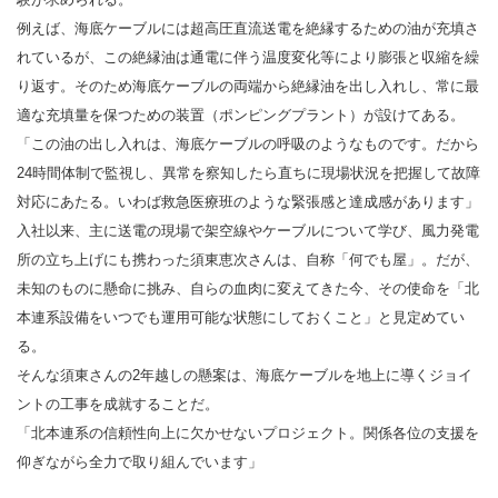
例えば、海底ケーブルには超高圧直流送電を絶縁するための油が充填さ
れているが、この絶縁油は通電に伴う温度変化等により膨張と収縮を繰
り返す。そのため海底ケーブルの両端から絶縁油を出し入れし、常に最
適な充填量を保つための装置（ポンピングプラント）が設けてある。
「この油の出し入れは、海底ケーブルの呼吸のようなものです。だから
24時間体制で監視し、異常を察知したら直ちに現場状況を把握して故障
対応にあたる。いわば救急医療班のような緊張感と達成感があります」
入社以来、主に送電の現場で架空線やケーブルについて学び、風力発電
所の立ち上げにも携わった須東恵次さんは、自称「何でも屋」。だが、
未知のものに懸命に挑み、自らの血肉に変えてきた今、その使命を「北
本連系設備をいつでも運用可能な状態にしておくこと」と見定めてい
る。
そんな須東さんの2年越しの懸案は、海底ケーブルを地上に導くジョイ
ントの工事を成就することだ。
「北本連系の信頼性向上に欠かせないプロジェクト。関係各位の支援を
仰ぎながら全力で取り組んでいます」