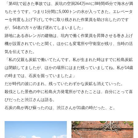
「第4坑で起きた事故では、炭坑の空洞264万m
に8時間45分で海水が満
3
ちたそうです。つまり1分間に5,000トンの水が入ってきた。エレベータ
ーを何度も上げ下げして中に取り残された作業員を助け出したのです
が、54名の方々が逃げ遅れてしまいました」
跡地にある赤レンガの建物は、坑内で働く作業員を昇降させる巻き上げ
機が設置されていたと聞く。ほかにも変電所や守衛室が残り、当時の活
気を伝えてきた。
「私の父親も炭鉱で働いてたんです。私が生まれた時はすでに松島炭鉱
は閉鎖してましたが、ほかの場所にはまだ残っていましてね。私が14歳
の時までは、石炭を掘っていましたよ」
だが時代の波にのまれ、残っていたわずかな炭鉱も消えていった。
殺伐とした景色の中に松島火力発電所ができたことは、自分にとって喜
びだったと渋江さんは語る。
石炭の島が再び蘇ったのは、渋江さんが31歳の時だった、と。