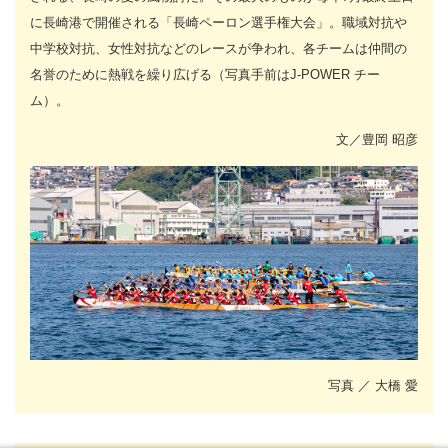
に長崎港で開催される「長崎ペーロン選手権大会」。職域対抗や
中学校対抗、女性対抗などのレースが争われ、各チームは仲間の
名誉のために熱戦を繰り広げる（写真手前はJ-POWER チー
ム）。
文／豊岡 昭彦
写真 ／ 大橋 愛