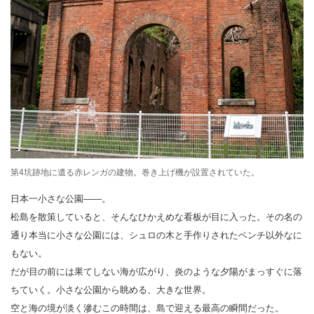
第4坑跡地に遺る赤レンガの建物。巻き上げ機が設置されていた。
日本一小さな公園――。
松島を散策していると、そんなひかえめな看板が目に入った。その名の
通り本当に小さな公園には、シュロの木と手作りされたベンチ以外なに
もない。
だが目の前には果てしない海が広がり、炎のような夕陽がまっすぐに落
ちていく。小さな公園から眺める、大きな世界。
空と海の境が淡く滲むこの時間は、島で迎える最高の瞬間だった。