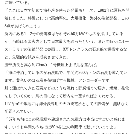
に輝いている。
「ここは日本で初めて海外炭を使った発電所として、1981年に運転を開
始しました。特徴としては高効率化、大規模化、海外の炭鉱開発、この
3点があげられます」
所内にある1、2号の発電機はそれぞれ50万kWのものを採用している
が、当時は石炭火力として日本最大を誇ったという。また同時期にオー
ストラリアの炭鉱開発に参画し、8万トンクラスの石炭船で運搬するな
ど、先駆的な試みを成功させてきた。
渡部所長と高さ約70mの、1号機屋上まで足を運んだ。
「海に停泊しているのが石炭船で、年間約260万トンの石炭を運んでい
ます。黄色いのは石炭を荷揚げする機械、アンローダーです」
船で運ばれてきた石炭がどのような流れで貯炭場まで届き、燃焼、発電
をしていくのか。鳥の目になって所内を一望すればよくわかる。
127万m
の敷地には海外炭専用の火力発電所としての設備が、無駄なく
2
配置されていた。
「37年も前にこの発電所を建設された先輩方は本当にすごいと感じま
す。いまも年間のうちほぼ80％以上の利用率で動いていますよ」