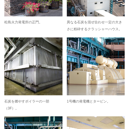
松島火力発電所の正門。
異なる石炭を混ぜ合わせ一定の大き
さに粉砕するクラッシャーハウス。
石炭を燃やすボイラーの一部
1号機の発電機とタービン。
（3F）。