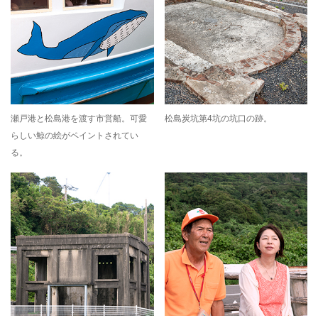
瀬戸港と松島港を渡す市営船。可愛
松島炭坑第4坑の坑口の跡。
らしい鯨の絵がペイントされてい
る。