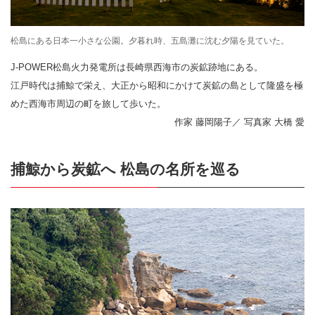
松島にある日本一小さな公園。夕暮れ時、五島灘に沈む夕陽を見ていた。
J-POWER松島火力発電所は長崎県西海市の炭鉱跡地にある。
江戸時代は捕鯨で栄え、大正から昭和にかけて炭鉱の島として隆盛を極
めた西海市周辺の町を旅して歩いた。
作家 藤岡陽子／ 写真家 大橋 愛
捕鯨から炭鉱へ 松島の名所を巡る