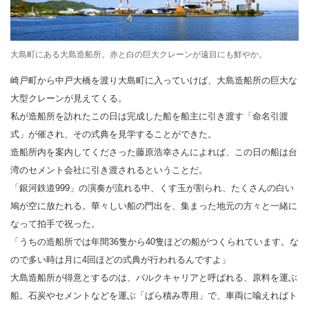
大島町にある大島造船所。赤と白の巨大クレーンが遠目にも鮮やか。
崎戸町から中戸大橋を渡り大島町に入っていけば、大島造船所の巨大な
大型クレーンが見えてくる。
私が造船所を訪れたこの日は完成した船を船主に引き渡す「命名引渡
式」が催され、その式典を見学することができた。
造船所内を案内してくださった藤原浩幸さんによれば、この日の船は台
湾のセメント会社に引き渡されるということだ。
「銀河鉄道999」の演奏が流れる中、くす玉が割られ、たくさんの白い
鳩が空に放たれる。華々しい船の門出を、集まった地元の方々と一緒に
なって拍手で祝った。
「うちの造船所では年間36隻から40隻ほどの船がつくられています。な
ので多い時は月に4回ほどの式典が行われるんですよ」
大島造船所が得意とするのは、バルクキャリアと呼ばれる、原料を運ぶ
船。石炭やセメントなどを運ぶ「ばら積み専用」で、車両に喩えればト