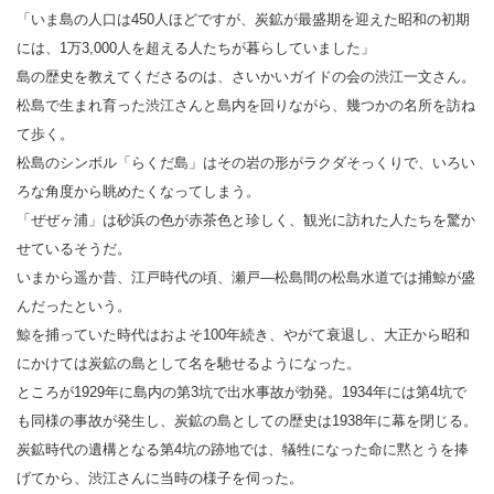
「いま島の人口は450人ほどですが、炭鉱が最盛期を迎えた昭和の初期
には、1万3,000人を超える人たちが暮らしていました」
島の歴史を教えてくださるのは、さいかいガイドの会の渋江一文さん。
松島で生まれ育った渋江さんと島内を回りながら、幾つかの名所を訪ね
て歩く。
松島のシンボル「らくだ島」はその岩の形がラクダそっくりで、いろい
ろな角度から眺めたくなってしまう。
「ぜぜヶ浦」は砂浜の色が赤茶色と珍しく、観光に訪れた人たちを驚か
せているそうだ。
いまから遥か昔、江戸時代の頃、瀬戸―松島間の松島水道では捕鯨が盛
んだったという。
鯨を捕っていた時代はおよそ100年続き、やがて衰退し、大正から昭和
にかけては炭鉱の島として名を馳せるようになった。
ところが1929年に島内の第3坑で出水事故が勃発。1934年には第4坑で
も同様の事故が発生し、炭鉱の島としての歴史は1938年に幕を閉じる。
炭鉱時代の遺構となる第4坑の跡地では、犠牲になった命に黙とうを捧
げてから、渋江さんに当時の様子を伺った。