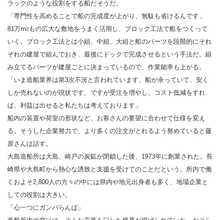
ラックのような役割をする船だそうだ。
「専門性を高めることで船の完成度が上がり、無駄も省けるんです」
81万m
もの広大な敷地をうまく活用し、ブロック工法で船をつくって
2
いく。ブロック工法とは小組、中組、大組と船のパーツを段階的にそれ
ぞれの建屋で組んでおき、最後にドックで完成させるという手法だ。組
み立てるパーツが建屋ごとに決まっているので、作業能率も上がる。
「いま造船業界は第3次不況と言われています。船が余っていて、安く
しか売れないのが現状です。ですが受注を増やし、コスト低減をすれ
ば、利益は出せると私たちは考えております」
船内の装置や荷室の形状など、お客さんの要望に合わせて仕様を変え
る。そうした企業努力で、より多くの注文がとれるよう努めていると藤
原さんは話す。
大島造船所は大島、崎戸の炭鉱が閉鎖した後、1973年に創業された。長
崎県や大島町から熱心な誘致と支援を受けてのことだという。所内で働
くおよそ2,800人の方々の中には県内や地元出身者も多く、地場企業と
しての役割は大きい。
「心一つにガンバらんば」