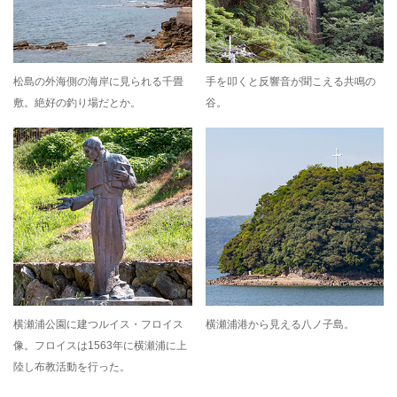
松島の外海側の海岸に見られる千畳
手を叩くと反響音が聞こえる共鳴の
敷。絶好の釣り場だとか。
谷。
横瀬浦公園に建つルイス・フロイス
横瀬浦港から見える八ノ子島。
像。フロイスは1563年に横瀬浦に上
陸し布教活動を行った。