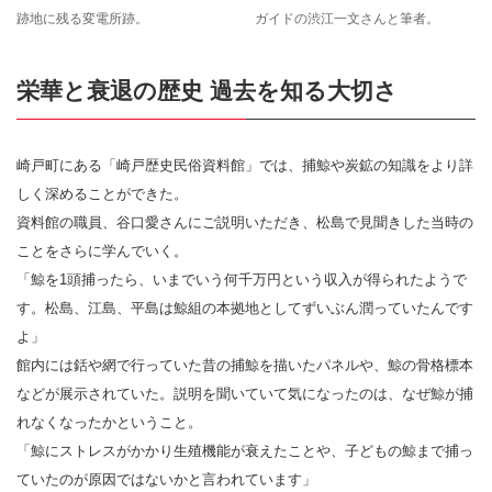
跡地に残る変電所跡。
ガイドの渋江一文さんと筆者。
栄華と衰退の歴史 過去を知る大切さ
崎戸町にある「崎戸歴史民俗資料館」では、捕鯨や炭鉱の知識をより詳
しく深めることができた。
資料館の職員、谷口愛さんにご説明いただき、松島で見聞きした当時の
ことをさらに学んでいく。
「鯨を1頭捕ったら、いまでいう何千万円という収入が得られたようで
す。松島、江島、平島は鯨組の本拠地としてずいぶん潤っていたんです
よ」
館内には銛や網で行っていた昔の捕鯨を描いたパネルや、鯨の骨格標本
などが展示されていた。説明を聞いていて気になったのは、なぜ鯨が捕
れなくなったかということ。
「鯨にストレスがかかり生殖機能が衰えたことや、子どもの鯨まで捕っ
ていたのが原因ではないかと言われています」