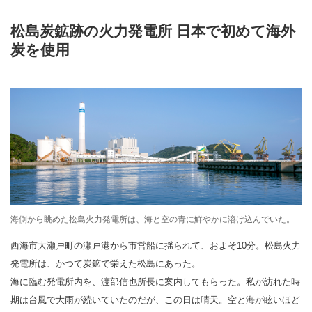
松島炭鉱跡の火力発電所 日本で初めて海外
炭を使用
海側から眺めた松島火力発電所は、海と空の青に鮮やかに溶け込んでいた。
西海市大瀬戸町の瀬戸港から市営船に揺られて、およそ10分。松島火力
発電所は、かつて炭鉱で栄えた松島にあった。
海に臨む発電所内を、渡部信也所長に案内してもらった。私が訪れた時
期は台風で大雨が続いていたのだが、この日は晴天。空と海が眩いほど