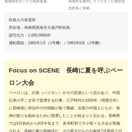
発電用水タンクと純水装置。
発電所を案内してくださった渡部信
也所長と筆者。
松島火力発電所
所在地：長崎県西海市大瀬戸町松島
認可出力：1,000,000kW
運転開始：1981年1月（1号機）／1981年6月（2号機）
Focus on SCENE 長崎に夏を呼ぶペー
ロン大会
ペーロンは、白龍（パイロン）がその語源という説があり、中国
伝来の手こぎ舟で競漕する行事。江戸時代の1655年（明暦元年）
に長崎港に停泊中の中国船が嵐で難破。在留の中国人たちが、海
神の怒りを鎮めるために競漕したことが始まりと伝わる。長崎県
では6月初めから8月中旬まで、各市町村で大小様々な大会が実施
される、長崎の夏の風物詩だ。その最大のものが毎年7月最終土日