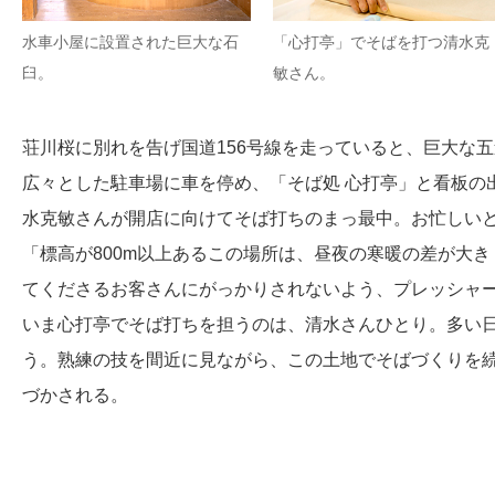
水車小屋に設置された巨大な石
「心打亭」でそばを打つ清水克
臼。
敏さん。
荘川桜に別れを告げ国道156号線を走っていると、巨大な
広々とした駐車場に車を停め、「そば処 心打亭」と看板の
水克敏さんが開店に向けてそば打ちのまっ最中。お忙しい
「標高が800m以上あるこの場所は、昼夜の寒暖の差が大
てくださるお客さんにがっかりされないよう、プレッシャ
いま心打亭でそば打ちを担うのは、清水さんひとり。多い日は
う。熟練の技を間近に見ながら、この土地でそばづくりを
づかされる。