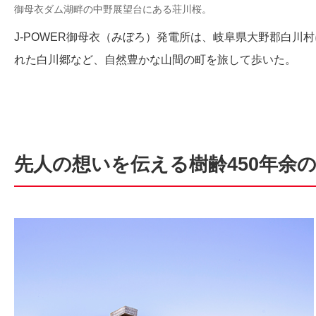
御母衣ダム湖畔の中野展望台にある荘川桜。
J-POWER御母衣（みぼろ）発電所は、岐阜県大野郡白
れた白川郷など、自然豊かな山間の町を旅して歩いた。
先人の想いを伝える樹齢450年余