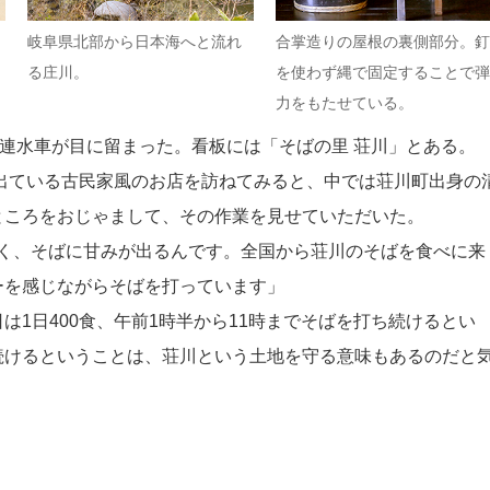
岐阜県北部から日本海へと流れ
合掌造りの屋根の裏側部分。釘
る庄川。
を使わず縄で固定することで弾
力をもたせている。
五連水車が目に留まった。看板には「そばの里 荘川」とある。
出ている古民家風のお店を訪ねてみると、中では荘川町出身の
ところをおじゃまして、その作業を見せていただいた。
きく、そばに甘みが出るんです。全国から荘川のそばを食べに来
ーを感じながらそばを打っています」
1日400食、午前1時半から11時までそばを打ち続けるとい
続けるということは、荘川という土地を守る意味もあるのだと