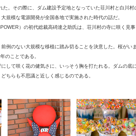
された。その際に、ダム建設予定地となっていた荘川村と白川村
、大規模な電源開発が全国各地で実施された時代の話だ。
-POWER）の初代総裁高碕達之助氏は、荘川村の寺に咲く見事
、前例のない大規模な移植に踏み切ることを決意した。桜がい
0年のことである。
背にして咲く花の健気さに、いっそう胸を打たれる。ダムの底
、どちらも不思議と近しく感じるのである。