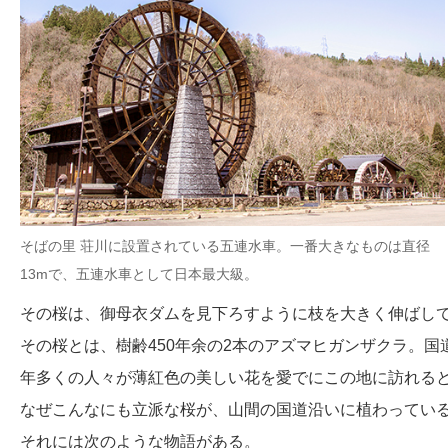
そばの里 荘川に設置されている五連水車。一番大きなものは直径
13mで、五連水車として日本最大級。
その桜は、御母衣ダムを見下ろすように枝を大きく伸ばし
その桜とは、樹齢450年余の2本のアズマヒガンザクラ。国
年多くの人々が薄紅色の美しい花を愛でにこの地に訪れる
なぜこんなにも立派な桜が、山間の国道沿いに植わってい
それには次のような物語がある。