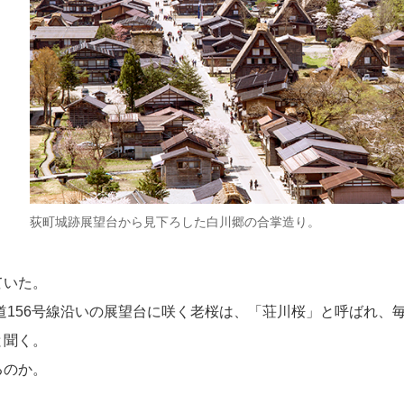
荻町城跡展望台から見下ろした白川郷の合掌造り。
ていた。
道156号線沿いの展望台に咲く老桜は、「荘川桜」と呼ばれ、
と聞く。
るのか。