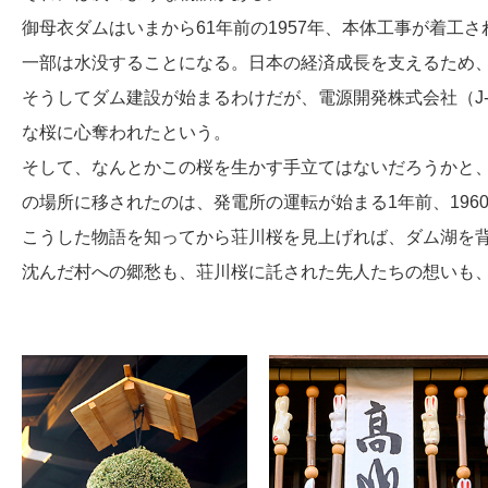
御母衣ダムはいまから61年前の1957年、本体工事が着工
一部は水没することになる。日本の経済成長を支えるため
そうしてダム建設が始まるわけだが、電源開発株式会社（J
な桜に心奪われたという。
そして、なんとかこの桜を生かす手立てはないだろうかと
の場所に移されたのは、発電所の運転が始まる1年前、196
こうした物語を知ってから荘川桜を見上げれば、ダム湖を
沈んだ村への郷愁も、荘川桜に託された先人たちの想いも