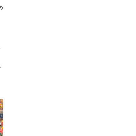
の
ま
に