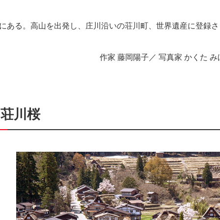
川村にある。高山を出発し、庄川沿いの荘川町、世界遺産に登録さ
作家 藤岡陽子／ 写真家 かくた み
の荘川桜