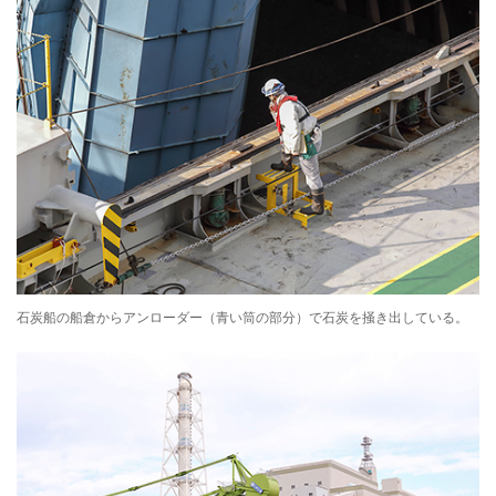
石炭船の船倉からアンローダー（青い筒の部分）で石炭を掻き出している。