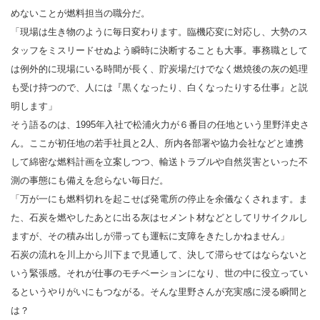
めないことが燃料担当の職分だ。
「現場は生き物のように毎日変わります。臨機応変に対応し、大勢のス
タッフをミスリードせぬよう瞬時に決断することも大事。事務職として
は例外的に現場にいる時間が長く、貯炭場だけでなく燃焼後の灰の処理
も受け持つので、人には『黒くなったり、白くなったりする仕事』と説
明します」
そう語るのは、1995年入社で松浦火力が６番目の任地という里野洋史さ
ん。ここが初任地の若手社員と2人、所内各部署や協力会社などと連携
して綿密な燃料計画を立案しつつ、輸送トラブルや自然災害といった不
測の事態にも備えを怠らない毎日だ。
「万が一にも燃料切れを起こせば発電所の停止を余儀なくされます。ま
た、石炭を燃やしたあとに出る灰はセメント材などとしてリサイクルし
ますが、その積み出しが滞っても運転に支障をきたしかねません」
石炭の流れを川上から川下まで見通して、決して滞らせてはならないと
いう緊張感。それが仕事のモチベーションになり、世の中に役立ってい
るというやりがいにもつながる。そんな里野さんが充実感に浸る瞬間と
は？