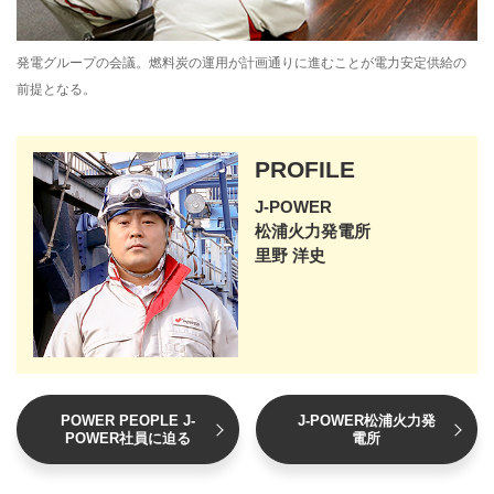
発電グループの会議。燃料炭の運用が計画通りに進むことが電力安定供給の
前提となる。
PROFILE
J-POWER
松浦火力発電所
里野 洋史
POWER PEOPLE J-
J-POWER松浦火力発
POWER社員に迫る
電所