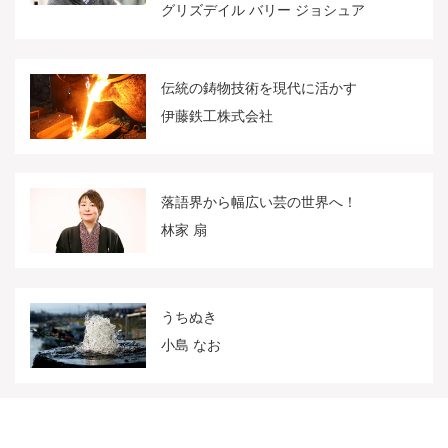
グリズデイル バリー ジョシュア
伝統の鋳物技術を現代に活かす
伊藤鉄工株式会社
落語界から幅広い芸の世界へ！
林家 扇
うちぬき
小島 なお