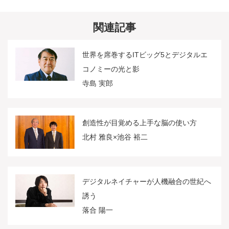
関連記事
世界を席巻するITビッグ5とデジタルエ
コノミーの光と影
寺島 実郎
創造性が目覚める上手な脳の使い方
北村 雅良×池谷 裕二
デジタルネイチャーが人機融合の世紀へ
誘う
落合 陽一