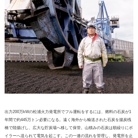
出力200万kWの松浦火力発電所でフル運転をするには、燃料の石炭が1
年間で約445万トン必要になる。遠く海外から輸送された石炭を揚炭桟
橋で陸揚げし、広大な貯炭場へ移して保管。山積みの石炭は順繰りにボ
イラーへ送られて電気を起こす。この一連の流れを管理し、発電所を止