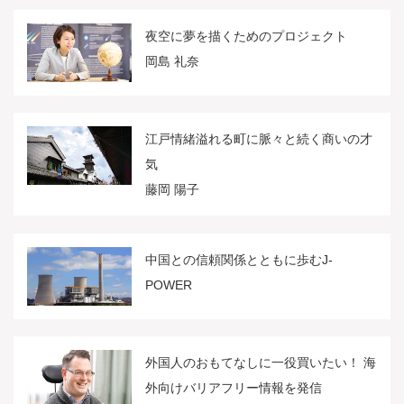
夜空に夢を描くためのプロジェクト
岡島 礼奈
江戸情緒溢れる町に脈々と続く商いの才
気
藤岡 陽子
中国との信頼関係とともに歩むJ-
POWER
外国人のおもてなしに一役買いたい！ 海
外向けバリアフリー情報を発信