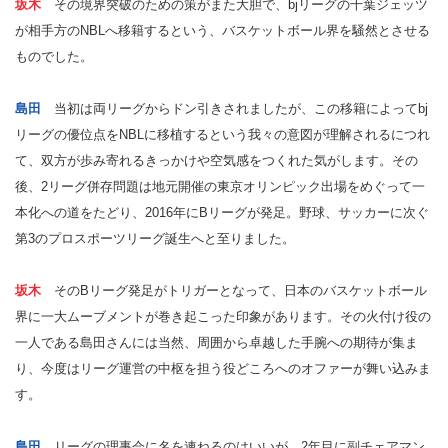
坂木
その境界突破のための策がまた大胆で、bjリーグの千葉ジェッツ
が相手方のNBLへ移籍するという、バスケットボール界を騒然とさせる
ものでした。
島田
当初は両リーグからドン引きされましたが、この移籍によってbj
リーグの優位点をNBLに移植するという我々の意図が理解されるにつれ
て、双方が歩み寄れるきっかけや空気感をつくれた気がします。その
後、2リーグ併存問題は地元開催の東京オリンピック出場をめぐって一
本化への道をたどり、2016年にBリーグが発足。野球、サッカーに次ぐ
第3のプロスポーツリーグ誕生へと至りました。
坂木
そのBリーグ発足がトリガーとなって、日本のバスケットボール
界に一大ムーブメントが巻き起こった印象があります。その火付け役の
一人である島田さんには当然、周囲から卓越した手腕への期待が集ま
り、今度はリーグ運営の中枢を担う役どころへのオファーが舞い込みま
す。
島田
リーグの理事会に名を連ねるのはいいが、2年目に副チェアマン