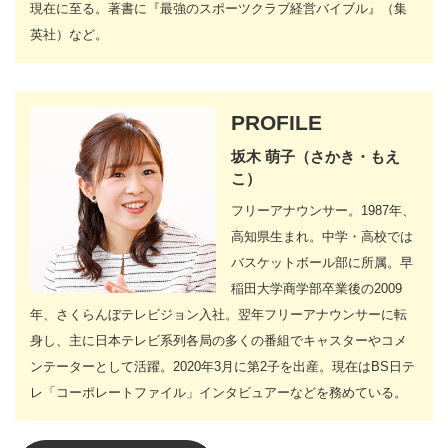
現在に至る。著書に『最強のスポーツクラブ経営バイブル』（集
英社）など。
PROFILE
坂木 萌子（さかき・もえ
こ）
フリーアナウンサー。1987年、
高知県生まれ。中学・高校では
バスケットボール部に所属。早
稲田大学商学部卒業後の2009
年、さくらんぼテレビジョン入社。翌年フリーアナウンサーに転
身し、主に日本テレビ系列各局の多くの番組でキャスターやコメ
ンテーターとして活躍。2020年3月に第2子を出産。現在はBS日テ
レ「コーポレートファイル」インタビュアーなどを務めている。