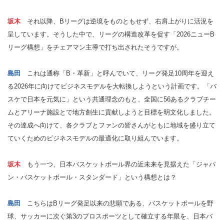
坂木
それ以降、Bリーグは逆境をものともせず、右肩上がりに活況を
呈しています。そうした中で、リーグの構造改革を促す「2026ニューB
リーグ構想」をチェアマン主導で打ち出されたそうですが。
島田
これは通称「B・革新」と呼んでいて、リーグ発足10周年を迎え
る2026年に向けてビジネスモデルを大転換しようという計画です。「バ
スケで日本を元気に」という共通理念のもと、全国に56あるクラブチー
ムとアリーナ施設とで地方創生に貢献しようと目標を明文化しました。
その達成へ向けて、各クラブとファンの皆さんがともに地域を盛り立て
ていくためのビジネスモデルの最適化に取り組んでいます。
坂木
もう一つ、日本バスケットボール界の近未来を見据えた「ジャパ
ン・バスケットボール・スタンダード」という構想とは？
島田
こちらはBリーグ発足以来の悲願である、バスケットボールを野
球、サッカーに次ぐ第3のプロスポーツとして確立する年限を、日本バ