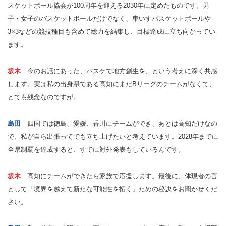
スケットボール協会が100周年を迎える2030年に定めたものです。男
子・女子のバスケットボールだけでなく、車いすバスケットボールや
3×3などの競技種目も含めて総力を結集し、目標達成に立ち向かってい
ます。
坂木
今のお話にあった、バスケで地方創生を、という考えに深く共感
します。実は私の出身県である高知にまだBリーグのチームがなくて、
とても残念なのですが。
島田
四国では徳島、愛媛、香川にチームができ、あとは高知だけなの
で、私が自ら出張ってでも立ち上げたいと考えています。2028年までに
全県制覇を達成すると、すでに対外発表もしているんです。
坂木
高知にチームができたら家族で応援します。最後に、体現者の言
として「境界を越えて新たな可能性を拓く」ための秘訣をお聞かせくだ
さい。