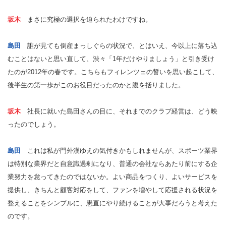
坂木
まさに究極の選択を迫られたわけですね。
島田
誰が見ても倒産まっしぐらの状況で、とはいえ、今以上に落ち込
むことはないと思い直して、渋々「1年だけやりましょう」と引き受け
たのが2012年の春です。こちらもフィレンツェの誓いを思い起こして、
後半生の第一歩がこのお役目だったのかと腹を括りました。
坂木
社長に就いた島田さんの目に、それまでのクラブ経営は、どう映
ったのでしょう。
島田
これは私が門外漢ゆえの気付きかもしれませんが、スポーツ業界
は特別な業界だと自意識過剰になり、普通の会社ならあたり前にする企
業努力を怠ってきたのではないか。よい商品をつくり、よいサービスを
提供し、きちんと顧客対応をして、ファンを増やして応援される状況を
整えることをシンプルに、愚直にやり続けることが大事だろうと考えた
のです。