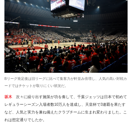
Bリーグ発足後は旧リーグに比べて集客力が軒並み倍増し、人気の高い対戦カ
ードではチケットが取りにくい状況だ。
坂木
次々に繰り出す施策が功を奏して、千葉ジェッツは日本で初めて
レギュラーシーズン入場者数10万人を達成し、天皇杯で3連覇を果たす
など、人気と実力を兼ね備えたクラブチームに生まれ変わりました。こ
れは想定通りでしたか。