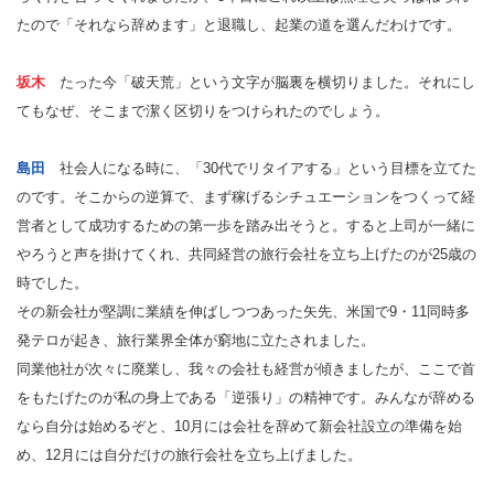
たので「それなら辞めます」と退職し、起業の道を選んだわけです。
坂木
たった今「破天荒」という文字が脳裏を横切りました。それにし
てもなぜ、そこまで潔く区切りをつけられたのでしょう。
島田
社会人になる時に、「30代でリタイアする」という目標を立てた
のです。そこからの逆算で、まず稼げるシチュエーションをつくって経
営者として成功するための第一歩を踏み出そうと。すると上司が一緒に
やろうと声を掛けてくれ、共同経営の旅行会社を立ち上げたのが25歳の
時でした。
その新会社が堅調に業績を伸ばしつつあった矢先、米国で9・11同時多
発テロが起き、旅行業界全体が窮地に立たされました。
同業他社が次々に廃業し、我々の会社も経営が傾きましたが、ここで首
をもたげたのが私の身上である「逆張り」の精神です。みんなが辞める
なら自分は始めるぞと、10月には会社を辞めて新会社設立の準備を始
め、12月には自分だけの旅行会社を立ち上げました。