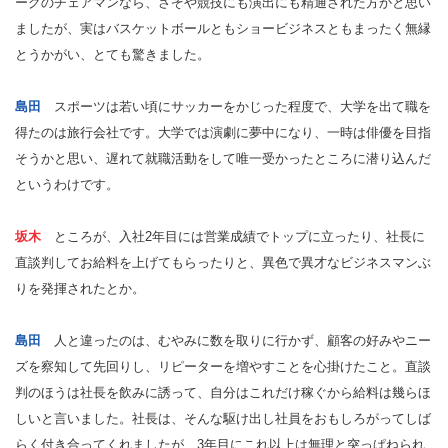
ーグのチェアマンなら、さぞや競技にも演出にも精通された方かと思い
ましたが、実はバスケットボールともショービジネスともまったく無縁
とうかがい、とても驚きました。
島田
スポーツは若い頃にサッカーをかじった程度で、大学を出て職を
得たのは旅行会社です。大学では演劇に夢中になり、一時は俳優を目指
そうかと思い、遅れて就職活動をして唯一受かったところに潜り込んだ
というわけです。
坂木
ところが、入社2年目には営業成績でトップに立ったり、社長に
直談判してお給料を上げてもらったりと、異色で異才なビジネスマンぶ
りを発揮されたとか。
島田
人と違ったのは、むやみに数を取りに行かず、顧客の好みやニー
ズを察知して先回りし、リピーターを増やすことを心掛けたこと。直談
判のほうは社長を飲みに誘って、自分はこれだけ稼ぐから給料は幾らほ
しいと言いました。社長は、そんな駆け出し社員をおもしろがってしば
らく付き合ってくれましたが、3年目にこれ以上は無理と突っぱねられ