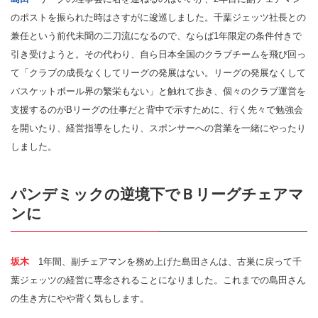
のポストを振られた時はさすがに逡巡しました。千葉ジェッツ社長との
兼任という前代未聞の二刀流になるので、ならば1年限定の条件付きで
引き受けようと。その代わり、自ら日本全国のクラブチームを飛び回っ
て「クラブの成長なくしてリーグの発展はない。リーグの発展なくして
バスケットボール界の繁栄もない」と触れて歩き、個々のクラブ運営を
支援するのがBリーグの仕事だと背中で示すために、行く先々で勉強会
を開いたり、経営指導をしたり、スポンサーへの営業を一緒にやったり
しました。
パンデミックの逆境下でＢリーグチェアマ
ンに
坂木
1年間、副チェアマンを務め上げた島田さんは、古巣に戻って千
葉ジェッツの経営に専念されることになりました。これまでの島田さん
の生き方にやや背く気もします。