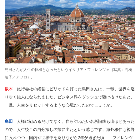
島田さんが人生の転機となったというイタリア・フィレンツェ（写真：高橋
暁子／アフロ）。
坂木
旅行会社の経営にピリオドを打った島田さんは、一転、世界を巡
り歩く旅人になられました。ビジネス界をダッシュで駆け抜けたあと、
一旦、人生をリセットするような心境だったのでしょうか。
島田
人様に勧めるだけでなく、自ら訪ねたい名所旧跡も山ほどあった
ので、人生後半の自分探しの旅に出たという感じです。海外移住も視野
に入れつつ、国内や世界中を巡りながら2年が過ぎた頃――フィレンツ