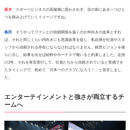
坂木
スポーツビジネスの高揚感に惑わされず、目の前にある一つひと
つを積み上げていくイメージですね。
島田
そうやってファンとの信頼関係を築くのが外向きの改革とすれ
ば、それと同じくらい内向きにも意識改革を促し、私自身が社員やスタ
ッフから信頼される存在にならなければなりません。経営ビジョンを彼
らに示し、結果を出せば給料やボーナスで報いると約束しました。足掛
け2年、それを有言実行して、社員たちから信頼されていると実感でき
たタイミングで、初めて「日本一のクラブになろう！」と宣言しまし
た。
エンターテインメントと強さが両立するチ
ームへ