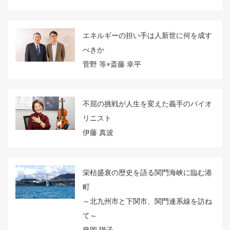
エネルギーの担い手は人新世に何を成す
べきか
菅野 等×斎藤 幸平
不屈の挑戦が人生を変えた義手のバイオ
リニスト
伊藤 真波
栄枯盛衰の歴史を語る関門海峡に臨む港
町
～北九州市と下関市、関門連系線を訪ね
て～
藤岡 陽子