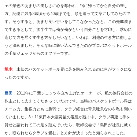
ェの景色のあまりの美しさに心を奪われ、宿に帰ってから自分の来し
方、記憶に残る3歳頃から40歳までを、順を追って文章にしてみたので
す。そうすると、あまり良い行いをしてこなかったなと。この先80歳ま
で生きるとして、後半生では俺が俺がという自分ごとを封印し、求めに
応じて力を尽くす生き方がしたいなと。いわば、利他の生き方に徹しよ
うと決めました。そんな時に舞い込んできたのがプロバスケットボール
の千葉ジェッツからのオファーです。
坂木
未知のバスケットボール界に足を踏み入れるのに何がフックにな
ったのですか。
島田
2011年に千葉ジェッツを立ち上げたオーナーが、私の旅行会社の
株主として支えてくださっていたのです。当時のバスケットボール界は
チーム力、集客力ともに脆弱で、クラブ経営は青息吐息なのを私も聞い
ていました。3・11東日本大震災後の混乱が続く中、クラブ再建に手を
貸せと請われて二の足を踏んでいたら、取締役会で「島田が社長に就く
か、断られたらクラブを畳む」と方針が決まったと知らされました。