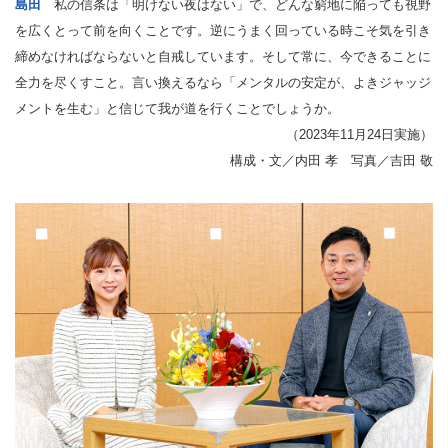
島田
私の信条は「明けない夜はない」で、どんな窮地に陥っても視野
を広くとって前を向くことです。逆にうまく回っている時こそ気を引き
締めなければならないと自戒しています。そして常に、今できることに
全力を尽くすこと。言い換えるなら「メンタルの安定が、よきジャッジ
メントを生む」と信じて我が道を行くことでしょうか。
（2023年11月24日実施）
構成・文／内田 孝 写真／吉田 敬