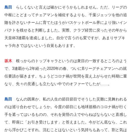
島田
らしくないと言えば確かにそうかもしれません。ただ、リーグの
中枢にとどまってチェアマンを補佐するよりも、千葉ジェッツを他の追
随を許さないチームに育てたほうがバスケットボール界により強いイン
パクトを残せると判断しました。実際、クラブ経営に戻ったその年から
天皇杯3連覇を達成しました。自分で言うのも変ですが、あまりサブキ
ャラ向きではないという自覚もあります。
坂木
根っからのトップキャラというのは衆目の一致するところのよう
で、3連覇から2年経った2020年の春、ついにBリーグチェアマンへの就
任要請が届きます。ちょうどコロナ禍が世間を震え上がらせた時期に重
なり、先々の見通しも立たない中でのオファーでしたが……。
島田
なんの因果か、私の人生の節目節目でそうした災難に見舞われる
のは巡り合わせでしょうか。今度の節目にも地球規模のコロナ禍が行く
手を遮ってはいるものの、それを覚悟の上でやらねばならないと直感し
て、即座に「お引き受けします」と答えました。今がどん底なら、これ
から浮かびこそすれ、沈むことはないという気持ちもあって、割と気は