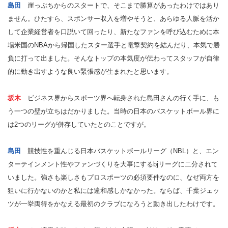
島田
崖っぷちからのスタートで、そこまで勝算があったわけではあり
ません。ひたすら、スポンサー収入を増やそうと、あらゆる人脈を活か
して企業経営者を口説いて回ったり、新たなファンを呼び込むために本
場米国のNBAから帰国したスター選手と電撃契約を結んだり、本気で勝
負に打って出ました。そんなトップの本気度が伝わってスタッフが自律
的に動き出すような良い緊張感が生まれたと思います。
坂木
ビジネス界からスポーツ界へ転身された島田さんの行く手に、も
う一つの壁が立ちはだかりました。当時の日本のバスケットボール界に
は2つのリーグが併存していたとのことですが。
島田
競技性を重んじる日本バスケットボールリーグ（NBL）と、エン
ターテインメント性やファンづくりを大事にするbjリーグに二分されて
いました。強さも楽しさもプロスポーツの必須要件なのに、なぜ両方を
狙いに行かないのかと私には違和感しかなかった。ならば、千葉ジェッ
ツが一挙両得をかなえる最初のクラブになろうと動き出したわけです。