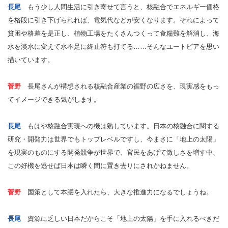
長尾
もう少し人間生活に引き寄せて言うと、核融合でエネルギー価格
を格段に引き下げられれば、電気代などが安くなります。それによって
貧困や格差を是正し、植物工場をたくさんつくって食糧難を解消し、海
水を淡水に変えて水不足に終止符も打てる……そんなユートピアを思い
描いています。
菅野
長尾さんが構想される核融合産業の裾野の広さを、現実感をもっ
てイメージできる気がします。
長尾
もはや核融合実現への機は熟しています。日本の核融合に関する
研究・開発力は世界でもトップレベルですし、今まさに「地上の太陽」
を現実のものにする開発競争が世界で、官民をあげて激しさを増す中、
この好機を逃せば日本は瞬く間に置き去りにされかねません。
菅野
国策として本腰を入れたら、大きな推進力になるでしょうね。
長尾
資源に乏しい日本だからこそ「地上の太陽」を手に入れるべきだ