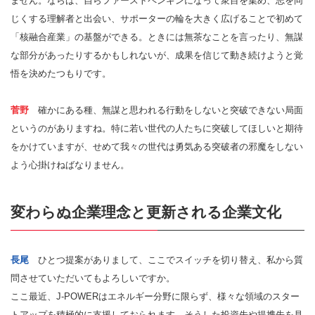
ません。ならば、自らファーストペンギンになって衆目を集め、志を同
じくする理解者と出会い、サポーターの輪を大きく広げることで初めて
「核融合産業」の基盤ができる。ときには無茶なことを言ったり、無謀
な部分があったりするかもしれないが、成果を信じて動き続けようと覚
悟を決めたつもりです。
菅野
確かにある種、無謀と思われる行動をしないと突破できない局面
というのがありますね。特に若い世代の人たちに突破してほしいと期待
をかけていますが、せめて我々の世代は勇気ある突破者の邪魔をしない
よう心掛けねばなりません。
変わらぬ企業理念と更新される企業文化
長尾
ひとつ提案がありまして、ここでスイッチを切り替え、私から質
問させていただいてもよろしいですか。
ここ最近、J-POWERはエネルギー分野に限らず、様々な領域のスター
トアップを積極的に支援しておられます。そうした投資先や提携先を見