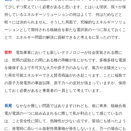
て少しずつ変えていく必要があると思います。とはいえ現状、我々が保
持しているエネルギーソリューションの何はよくて、何はだめなどと
軽々には決められません。そうした局面で、究極的なエネルギーソリュ
ーションとして期待される核融合を新たな選択肢の一つに加えておくこ
とで、エネルギー問題の解決に貢献できると考えるに至ったのです。
菅野
電気事業においても新しいテクノロジーが社会実装される際に
は、世間の認知との間にある種の乖離が生じがちです。多種多様な電源
を確保する上で不可欠な火力や原子力のみならず、風力や太陽光といっ
た再生可能エネルギーでさえ賛否両論がわき起こります。ことに福島で
の原子力発電所の事故以降、原子力への反対が強まっていますが、保持
しておく必要があると事業者の一員として考えています。
長尾
なかなか難しい問題ではありますけれども、仮に将来、核融合発
電が電源の一つに組み込まれるに際して私が利点として感じているの
は、こと安全性に関して、危険性が少ない点です。冒頭にも述べたよう
に、発電時に高レベル放射性廃棄物が発生しないうえ、万一の場合にも