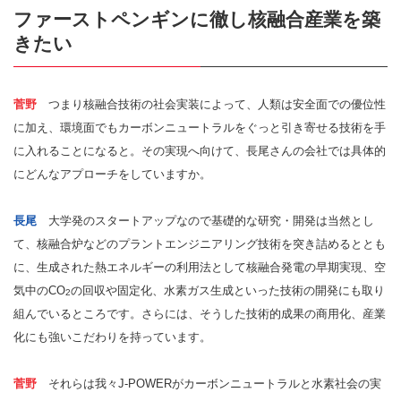
ファーストペンギンに徹し核融合産業を築
きたい
菅野
つまり核融合技術の社会実装によって、人類は安全面での優位性
に加え、環境面でもカーボンニュートラルをぐっと引き寄せる技術を手
に入れることになると。その実現へ向けて、長尾さんの会社では具体的
にどんなアプローチをしていますか。
長尾
大学発のスタートアップなので基礎的な研究・開発は当然とし
て、核融合炉などのプラントエンジニアリング技術を突き詰めるととも
に、生成された熱エネルギーの利用法として核融合発電の早期実現、空
気中のCO
の回収や固定化、水素ガス生成といった技術の開発にも取り
2
組んでいるところです。さらには、そうした技術的成果の商用化、産業
化にも強いこだわりを持っています。
菅野
それらは我々J-POWERがカーボンニュートラルと水素社会の実