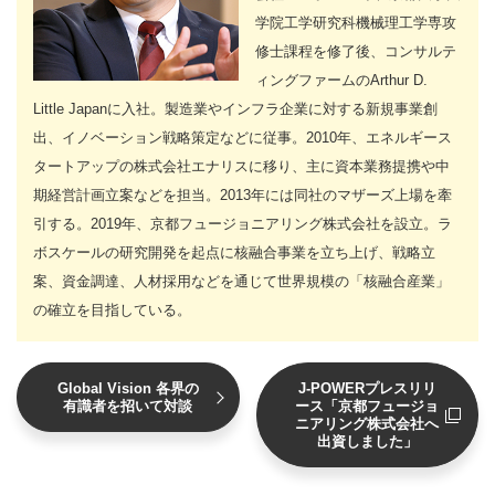
学院工学研究科機械理工学専攻
修士課程を修了後、コンサルテ
ィングファームのArthur D.
Little Japanに入社。製造業やインフラ企業に対する新規事業創
出、イノベーション戦略策定などに従事。2010年、エネルギース
タートアップの株式会社エナリスに移り、主に資本業務提携や中
期経営計画立案などを担当。2013年には同社のマザーズ上場を牽
引する。2019年、京都フュージョニアリング株式会社を設立。ラ
ボスケールの研究開発を起点に核融合事業を立ち上げ、戦略立
案、資金調達、人材採用などを通じて世界規模の「核融合産業」
の確立を目指している。
Global Vision 各界の
J-POWERプレスリリ
有識者を招いて対談
ース「京都フュージョ
ニアリング株式会社へ
出資しました」