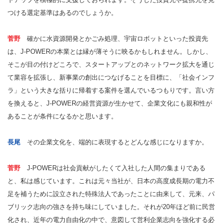
つける選定基準はあるのでしょうか。
菅野
確かに水資源開発とかごみ処理、宇宙ロボットといった投資先
は、J-POWERの本業とは縁が薄そうに映るかもしれません。しかし、
そこが目の付けどころで、スタートアップとのネットワーク拡大を通じ
て業容を拡張し、新事業の創出につなげることを目標に、「社会インフ
ラ」という大きな括りに帰着する案件を選んでいるつもりです。言い方
を換えると、J-POWERの経営資源が生かせて、企業文化にも親和性が
あることが条件になるかと思います。
長尾
その企業文化を、端的に表現するとどんな感じになりますか。
菅野
J-POWERは社会貢献がしたくて入社した人間の集まりである
と、私は感じています。これは元々当社が、日本の高度成長期の電力不
足を補うために設立された特殊法人であったことに由来して、元来、パ
ブリック志向の強さを持ち味にしていました。それが20年ほど前に民営
化され、近年の電力自由化の中で、意図して営利企業志向を強化する必