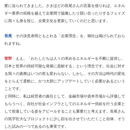
要に迫られてきました。さきほどの長尾さんの言葉を借りれば、エネル
ギー業界の垣根を越えて企業間で協働したり競い合ったりするフェイズ
に我々も身を投じ、企業文化を更新していくのだと思います。
長尾
その決意表明ともとれる「企業理念」を、御社は掲げられておら
れますね。
菅野
ええ。「わたしたちは人々の求めるエネルギーを不断に提供し、
日本と世界の持続可能な発展に貢献する」という理念です。社会に対す
る我々の責務はいつの世も変わらない。しかし、その方法は時代の変化
をとらえて柔軟に、かつ大胆にアップデートしていく必要があるという
ことです。
と同時に、私は経営者の責任として、金融市場や資本市場から評価して
もらうべく、自社が社会インフラとしてのエネルギー供給を行う企業と
して前進している姿をアピールすることも重要だと考えます。長尾さん
の気宇壮大なプロジェクトに少し顔を出させていただくこと自体、そう
した試みの一つであるのも事実です。