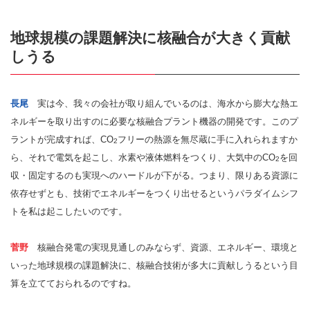
地球規模の課題解決に核融合が大きく貢献
しうる
長尾
実は今、我々の会社が取り組んでいるのは、海水から膨大な熱エ
ネルギーを取り出すのに必要な核融合プラント機器の開発です。このプ
ラントが完成すれば、CO
フリーの熱源を無尽蔵に手に入れられますか
2
ら、それで電気を起こし、水素や液体燃料をつくり、大気中のCO
を回
2
収・固定するのも実現へのハードルが下がる。つまり、限りある資源に
依存せずとも、技術でエネルギーをつくり出せるというパラダイムシフ
トを私は起こしたいのです。
菅野
核融合発電の実現見通しのみならず、資源、エネルギー、環境と
いった地球規模の課題解決に、核融合技術が多大に貢献しうるという目
算を立てておられるのですね。