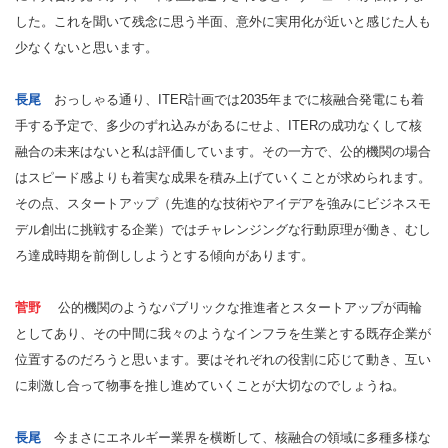
した。これを聞いて残念に思う半面、意外に実用化が近いと感じた人も
少なくないと思います。
長尾
おっしゃる通り、ITER計画では2035年までに核融合発電にも着
手する予定で、多少のずれ込みがあるにせよ、ITERの成功なくして核
融合の未来はないと私は評価しています。その一方で、公的機関の場合
はスピード感よりも着実な成果を積み上げていくことが求められます。
その点、スタートアップ（先進的な技術やアイデアを強みにビジネスモ
デル創出に挑戦する企業）ではチャレンジングな行動原理が働き、むし
ろ達成時期を前倒ししようとする傾向があります。
菅野
公的機関のようなパブリックな推進者とスタートアップが両輪
としてあり、その中間に我々のようなインフラを生業とする既存企業が
位置するのだろうと思います。要はそれぞれの役割に応じて動き、互い
に刺激し合って物事を推し進めていくことが大切なのでしょうね。
長尾
今まさにエネルギー業界を横断して、核融合の領域に多種多様な