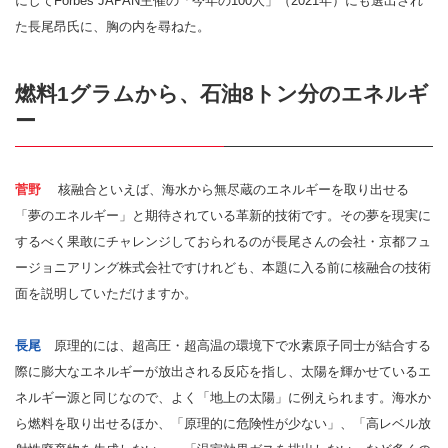
にしてForbes JAPAN主催の「今年の100人」（2021年）にも選出され
た長尾昂氏に、胸の内を尋ねた。
燃料1グラムから、石油8トン分のエネルギ
ー
菅野
核融合といえば、海水から無尽蔵のエネルギーを取り出せる
「夢のエネルギー」と期待されている革新的技術です。その夢を現実に
するべく果敢にチャレンジしておられるのが長尾さんの会社・京都フュ
ージョニアリング株式会社ですけれども、本題に入る前に核融合の技術
面を説明していただけますか。
長尾
原理的には、超高圧・超高温の環境下で水素原子同士が結合する
際に膨大なエネルギーが放出される反応を指し、太陽を輝かせているエ
ネルギー源と同じなので、よく「地上の太陽」に例えられます。海水か
ら燃料を取り出せるほか、「原理的に危険性が少ない」、「高レベル放