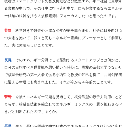
後者はスマートグリッドの普及促進など分散型エネルギー社会に貢献す
る業務が中心で、その仕事に打ち込む中で、自ら起業するならエネルギ
ー供給の根幹を担う大規模電源にフォーカスしたいと思ったのです。
菅野
科学好きで好奇心旺盛な少年が夢を膨らませ、社会に目を向けつ
つ大志を抱いて、我々と同じエネルギー産業にプレーヤーとして参画し
た。実に素晴らしいことです。
長尾
そのエネルギー分野でこそ躍動するスタートアップとは何かと、
自分の目指すべき世界観を思い描いた時期に、母校の京都大学つながり
で核融合研究の第一人者である小西哲之教授の知己を得て、共同創業者
に迎える幸運にも恵まれました。それが今から４年前のことです。
菅野
今後のエネルギー問題を見通して、核分裂型の原子力利用にとど
まらず、核融合技術を確立してエネルギーミックスの一翼を担わせるべ
きだと判断されたのでしょうか。
長尾
先々、長い時間軸の中で日本のエネルギーミックスは状況に応じ