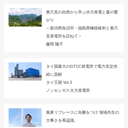
奥只見の自然から学ぶ水力発電と森の繫
がり
～新潟県魚沼市・福島県檜枝岐村と奥只
見発電所を訪ねて～
藤岡 陽子
タイ国最大のGTCC発電所で電力安定供
給に貢献
タイ王国 Vol.3
ノンセンガス火力発電所
風車リプレースに先鞭をつけ 地域共生の
大事さを再認識。