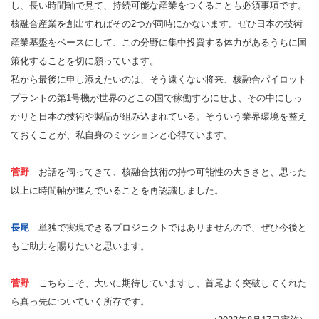
し、長い時間軸で見て、持続可能な産業をつくることも必須事項です。
核融合産業を創出すればその2つが同時にかないます。ぜひ日本の技術
産業基盤をベースにして、この分野に集中投資する体力があるうちに国
策化することを切に願っています。
私から最後に申し添えたいのは、そう遠くない将来、核融合パイロット
プラントの第1号機が世界のどこの国で稼働するにせよ、その中にしっ
かりと日本の技術や製品が組み込まれている。そういう業界環境を整え
ておくことが、私自身のミッションと心得ています。
菅野
お話を伺ってきて、核融合技術の持つ可能性の大きさと、思った
以上に時間軸が進んでいることを再認識しました。
長尾
単独で実現できるプロジェクトではありませんので、ぜひ今後と
もご助力を賜りたいと思います。
菅野
こちらこそ、大いに期待していますし、首尾よく突破してくれた
ら真っ先についていく所存です。