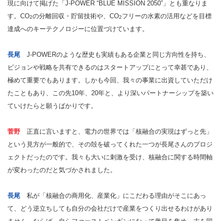
現に向けて掲げた「J-POWER “BLUE MISSION 2050”」とも重なりま
す。CO
の分離回収・貯留技術や、CO
フリーの水素の活用などを目標
2
2
達成へのキーテクノロジーに位置づけています。
長尾
J-POWERのような歴史も実績もある企業と同じ方向性を持ち、
ビジョンや戦略を共有できるのはスタートアップにとって幸甚であり、
極めて重要でもあります。しかも今回、我々の事業に出資していただけ
たこともあり、この先10年、20年と、より深いパートナーシップを築い
ていけたらと願うばかりです。
菅野
正直に言いますと、電力の世界では「核融合の実現はずっと先」
という見方が一般的で、その殻を破ってくれた一つが長尾さんのプロジ
ェクトだったのです。我々も大いに刺激を受け、核融合に関する時間軸
が変わったのだと気づかされました。
長尾
私が「核融合の商用化、産業化」にこだわる理由がそこにあっ
て、どう逆立ちしても自分の会社だけで産業をつくり出せるわけがあり