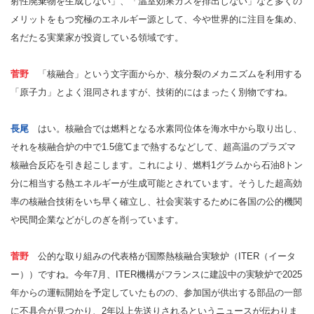
射性廃棄物を生成しない」、「温室効果ガスを排出しない」など多くの
メリットをもつ究極のエネルギー源として、今や世界的に注目を集め、
名だたる実業家が投資している領域です。
菅野
「核融合」という文字面からか、核分裂のメカニズムを利用する
「原子力」とよく混同されますが、技術的にはまったく別物ですね。
長尾
はい。核融合では燃料となる水素同位体を海水中から取り出し、
それを核融合炉の中で1.5億℃まで熱するなどして、超高温のプラズマ
核融合反応を引き起こします。これにより、燃料1グラムから石油8トン
分に相当する熱エネルギーが生成可能とされています。そうした超高効
率の核融合技術をいち早く確立し、社会実装するために各国の公的機関
や民間企業などがしのぎを削っています。
菅野
公的な取り組みの代表格が国際熱核融合実験炉（ITER（イータ
ー））ですね。今年7月、ITER機構がフランスに建設中の実験炉で2025
年からの運転開始を予定していたものの、参加国が供出する部品の一部
に不具合が見つかり、2年以上先送りされるというニュースが伝わりま