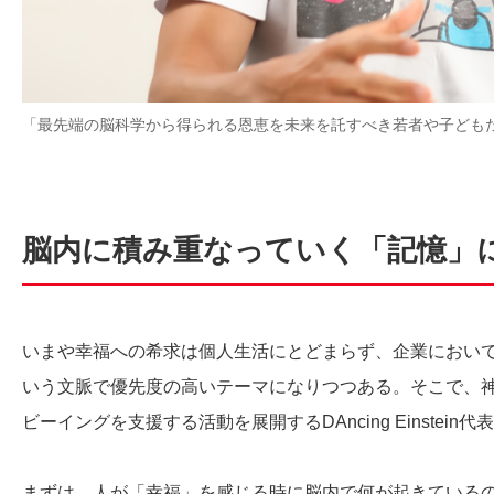
「最先端の脳科学から得られる恩恵を未来を託すべき若者や子ども
脳内に積み重なっていく「記憶」
いまや幸福への希求は個人生活にとどまらず、企業におい
いう文脈で優先度の高いテーマになりつつある。そこで、
ビーイングを支援する活動を展開するDAncing Einstei
まずは、人が「幸福」を感じる時に脳内で何が起きている