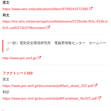
英文
https://www.who.int/publications/i/item/9789241572385
和文
https://iris.who.int/server/api/core/bitstreams/3729cefe-f53c-415b-b
0c5-ca45373e379b/content
（一財）電気安全環境研究所 電磁界情報センター ホームペー
ジ
http://www.jeic-emf.jp/
ファクトシート322
英文
https://www.jeic-emf.jp/documents/pdf/fact_sheet_322.pdf
和訳
https://www.jeic-emf.jp/documents/pdf/Factsheet_No322.pdf