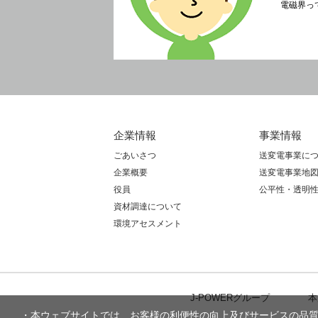
電磁界っ
企業情報
事業情報
ごあいさつ
送変電事業に
企業概要
送変電事業地
役員
公平性・透明
資材調達について
環境アセスメント
J-POWERグループ
本
・本ウェブサイトでは、お客様の利便性の向上及びサービスの品