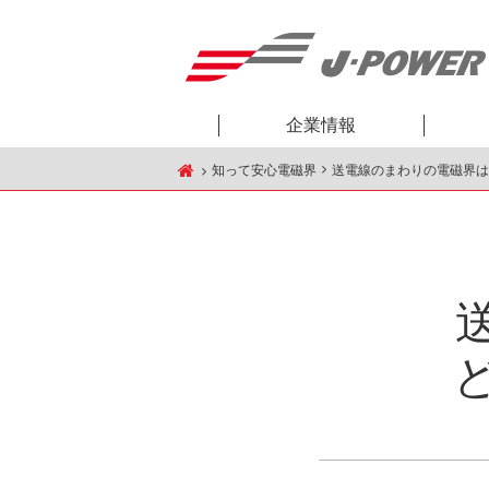
企業情報
知って安心電磁界
送電線のまわりの電磁界は
J-POWER送変電 HOME