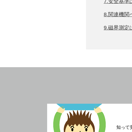
7.安全基準
8.関連機
9.磁界測
知って