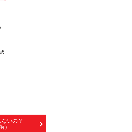
う
平成
はないの？
解）