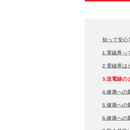
知って安心
1.電磁界っ
2.電磁界
3.送電線
4.健康へ
5.健康へ
6.健康へ