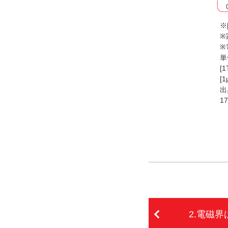
※
※
※
単
[1
[1
出
1
2.電磁