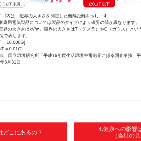
[ ]内は、磁界の大きさを測定した離隔距離を示します。
家庭用電気製品については製品のタイプにより磁界の値が異なります。
電界の大きさはkV/m、磁界の大きさはT（テスラ）やG（ガウス）とい
位で表します。
T = 10,000G]
μT = 0.01G]
典：国立環境研究所「平成16年度生活環境中電磁界に係る調査業務 
7年3月31日
4.健康への影響
界はどこにあるの？
（当社の見