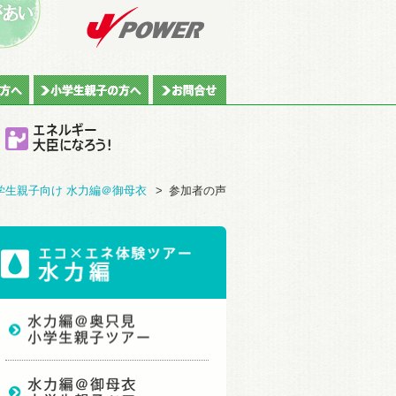
学生親子向け 水力編＠御母衣
>
参加者の声