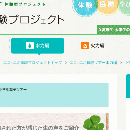
エコ×エネ体験プロジェクトトップ
>
エコ×エネ体験ツアー水力編
>
小
衣小学生親子ツアー
加された方が感じた生の声をご紹介