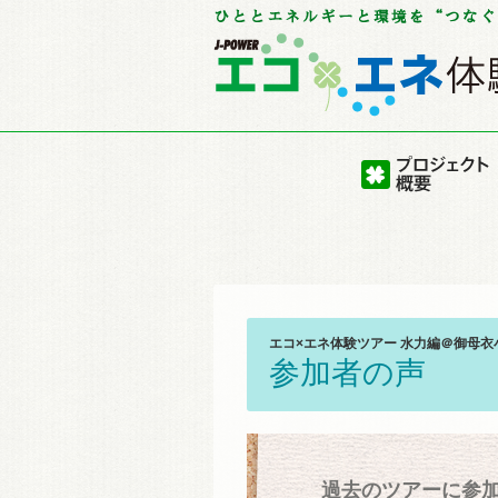
エコ×エネ体験ツアー 水力編＠御母
参加者の声
過去のツアーに参