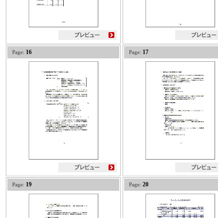
16
17
Page:
Page:
19
20
Page:
Page: