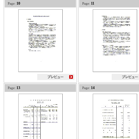
10
11
Page:
Page:
13
14
Page:
Page: