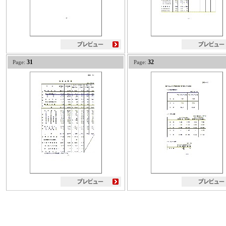
31
32
Page:
Page: