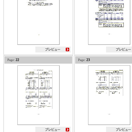
22
23
Page:
Page: