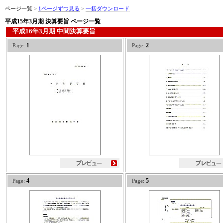
ページ一覧
>
1ページずつ見る
>
一括ダウンロード
平成15年3月期 決算要旨
ページ一覧
平成16年3月期 中間決算要旨
1
2
Page:
Page:
4
5
Page:
Page: