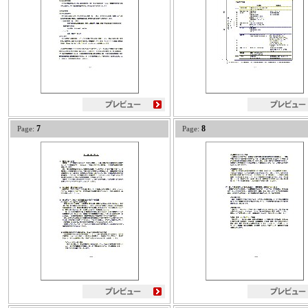
7
8
Page:
Page: