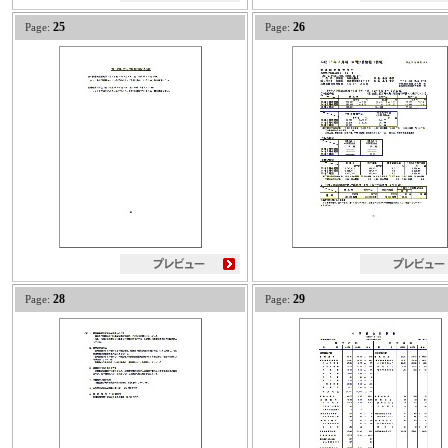
25
26
Page:
Page:
28
29
Page:
Page: