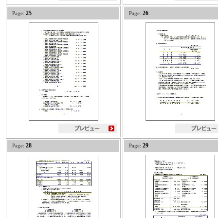
25
26
Page:
Page:
28
29
Page:
Page: