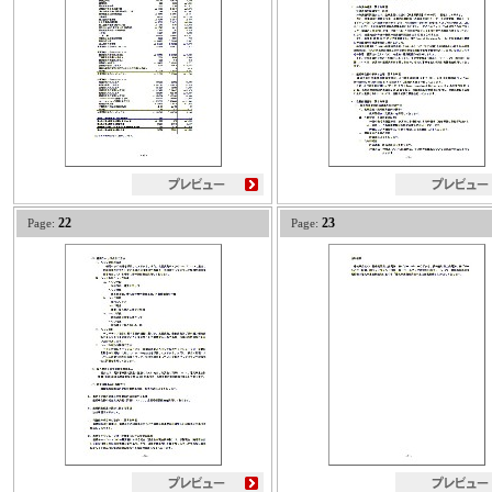
22
23
Page:
Page: