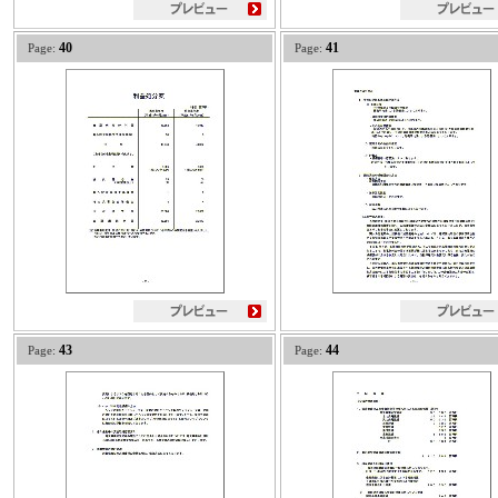
40
41
Page:
Page:
43
44
Page:
Page: