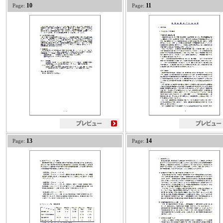
10
11
Page:
Page:
13
14
Page:
Page: