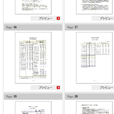
16
17
Page:
Page:
19
20
Page:
Page: