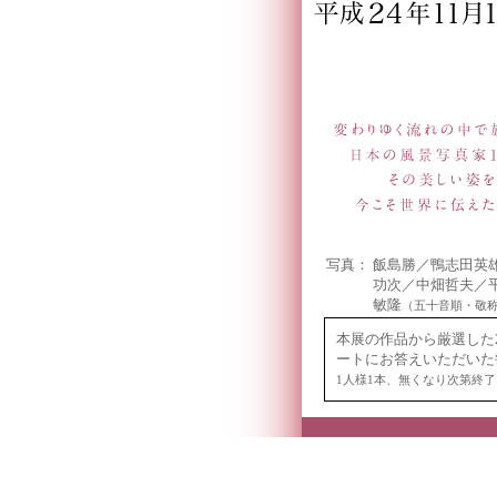
写真：
飯島勝／鴨志田英
功次／中畑哲夫／
敏隆
（五十音順・敬
本展の作品から厳選した
ートにお答えいただいた
1人様1本、無くなり次第終