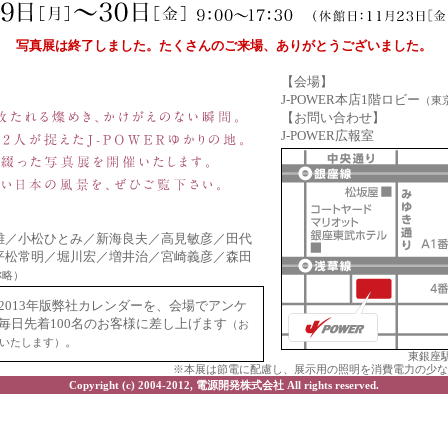
写真展は終了しました。たくさんのご来場、ありがとうございました。
【会場】
J-POWER本店1階ロビー
（東京
【お問い合わせ】
J-POWER広報室
雄／小松ひとみ／新海良夫／高見敏彦／田代
平松常明／堀川宏／増井治／宮崎義彦／森田
称略）
2013年版弊社カレンダーを、会場でアンケ
毎日先着100名のお客様に差し上げます
（お
。
了いたします）
東銀座
※本展は節電に配慮し、展示用の照明を消費電力の少な
Copyright (c) 2004-2012, 電源開発株式会社 All rights reserved.